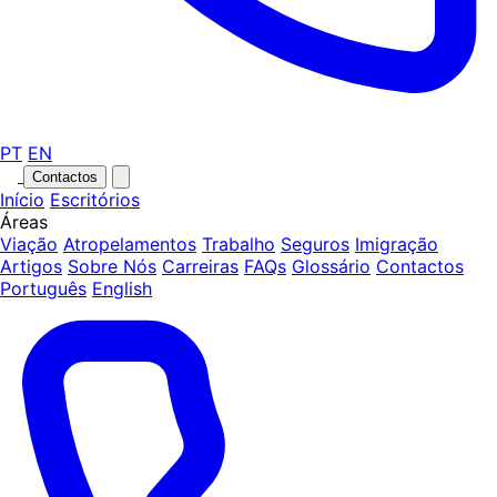
PT
EN
Contactos
Início
Escritórios
Áreas
Viação
Atropelamentos
Trabalho
Seguros
Imigração
Artigos
Sobre Nós
Carreiras
FAQs
Glossário
Contactos
Português
English