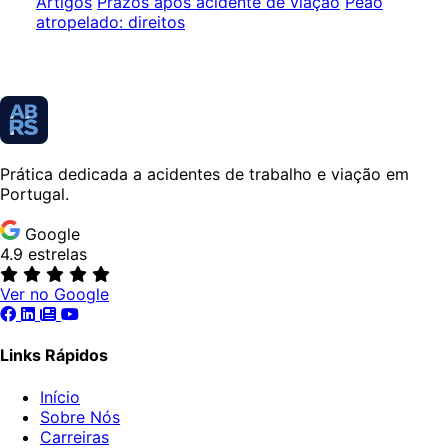
Artigos
Prazos após acidente de viação
Peão
atropelado: direitos
Prática dedicada a acidentes de trabalho e viação em
Portugal.
Google
4.9 estrelas
Ver no Google
Links Rápidos
Início
Sobre Nós
Carreiras