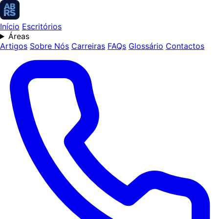
Início
Escritórios
Áreas
Artigos
Sobre Nós
Carreiras
FAQs
Glossário
Contactos