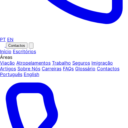
PT
EN
Contactos
Início
Escritórios
Áreas
Viação
Atropelamentos
Trabalho
Seguros
Imigração
Artigos
Sobre Nós
Carreiras
FAQs
Glossário
Contactos
Português
English