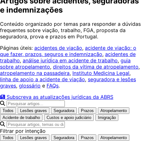
Artigos sobre acidentes, seguradoras
e indemnizações
Conteúdo organizado por temas para responder a dúvidas
frequentes sobre viação, trabalho, FGA, proposta da
seguradora, prova e prazos em Portugal.
Páginas úteis:
acidentes de viação
,
acidente de viação: o
que fazer, prazos, seguros e indemnização
,
acidentes de
trabalho
,
análise jurídica em acidente de trabalho
,
guia
sobre atropelamento
,
direitos da vítima de atropelamento
,
atropelamento na passadeira
,
Instituto Medicina Legal
,
linha de apoio a acidente de viação
,
seguradora e lesões
graves
,
glossário
e
FAQs
.
Subscreva as atualizações jurídicas da ABRS
Todos
Lesões graves
Seguradora
Prazos
Atropelamento
Acidente de trabalho
Custos e apoio judiciário
Imigração
Filtrar por intenção
Todos
Lesões graves
Seguradora
Prazos
Atropelamento