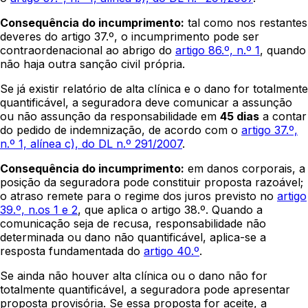
Consequência do incumprimento:
tal como nos restantes
deveres do artigo 37.º, o incumprimento pode ser
contraordenacional ao abrigo do
artigo 86.º, n.º 1
, quando
não haja outra sanção civil própria.
Se já existir relatório de alta clínica e o dano for totalmente
quantificável, a seguradora deve comunicar a assunção
ou não assunção da responsabilidade em
45 dias
a contar
do pedido de indemnização, de acordo com o
artigo 37.º,
n.º 1, alínea c), do DL n.º 291/2007
.
Consequência do incumprimento:
em danos corporais, a
posição da seguradora pode constituir proposta razoável;
o atraso remete para o regime dos juros previsto no
artigo
39.º, n.os 1 e 2
, que aplica o artigo 38.º. Quando a
comunicação seja de recusa, responsabilidade não
determinada ou dano não quantificável, aplica-se a
resposta fundamentada do
artigo 40.º
.
Se ainda não houver alta clínica ou o dano não for
totalmente quantificável, a seguradora pode apresentar
proposta provisória. Se essa proposta for aceite, a