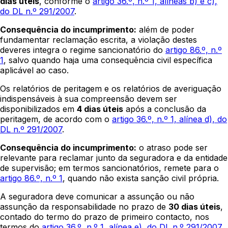
dias úteis
, conforme o
artigo 36.º, n.º 1, alíneas b) e c),
do DL n.º 291/2007
.
Consequência do incumprimento:
além de poder
fundamentar reclamação escrita, a violação destes
deveres integra o regime sancionatório do
artigo 86.º, n.º
1
, salvo quando haja uma consequência civil específica
aplicável ao caso.
Os relatórios de peritagem e os relatórios de averiguação
indispensáveis à sua compreensão devem ser
disponibilizados em
4 dias úteis
após a conclusão da
peritagem, de acordo com o
artigo 36.º, n.º 1, alínea d), do
DL n.º 291/2007
.
Consequência do incumprimento:
o atraso pode ser
relevante para reclamar junto da seguradora e da entidade
de supervisão; em termos sancionatórios, remete para o
artigo 86.º, n.º 1
, quando não exista sanção civil própria.
A seguradora deve comunicar a assunção ou não
assunção da responsabilidade no prazo de
30 dias úteis
,
contado do termo do prazo de primeiro contacto, nos
termos do
artigo 36.º, n.º 1, alínea e), do DL n.º 291/2007
.