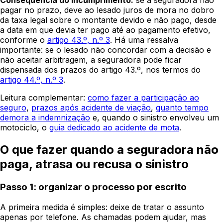
Consequência do incumprimento:
se a seguradora não
pagar no prazo, deve ao lesado juros de mora no dobro
da taxa legal sobre o montante devido e não pago, desde
a data em que devia ter pago até ao pagamento efetivo,
conforme o
artigo 43.º, n.º 3
. Há uma ressalva
importante: se o lesado não concordar com a decisão e
não aceitar arbitragem, a seguradora pode ficar
dispensada dos prazos do artigo 43.º, nos termos do
artigo 44.º, n.º 3
.
Leitura complementar:
como fazer a participação ao
seguro
,
prazos após acidente de viação
,
quanto tempo
demora a indemnização
e, quando o sinistro envolveu um
motociclo, o
guia dedicado ao acidente de mota
.
O que fazer quando a seguradora não
paga, atrasa ou recusa o sinistro
Passo 1: organizar o processo por escrito
A primeira medida é simples: deixe de tratar o assunto
apenas por telefone. As chamadas podem ajudar, mas