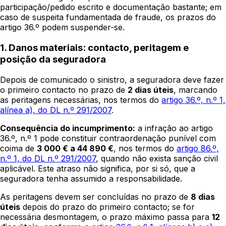
participação/pedido escrito e documentação bastante; em
caso de suspeita fundamentada de fraude, os prazos do
artigo 36.º podem suspender-se.
1. Danos materiais: contacto, peritagem e
posição da seguradora
Depois de comunicado o sinistro, a seguradora deve fazer
o primeiro contacto no prazo de
2 dias úteis
, marcando
as peritagens necessárias, nos termos do
artigo 36.º, n.º 1,
alínea a), do DL n.º 291/2007
.
Consequência do incumprimento:
a infração ao artigo
36.º, n.º 1 pode constituir contraordenação punível com
coima de
3 000 € a 44 890 €
, nos termos do
artigo 86.º,
n.º 1, do DL n.º 291/2007
, quando não exista sanção civil
aplicável. Este atraso não significa, por si só, que a
seguradora tenha assumido a responsabilidade.
As peritagens devem ser concluídas no prazo de
8 dias
úteis
depois do prazo do primeiro contacto; se for
necessária desmontagem, o prazo máximo passa para
12