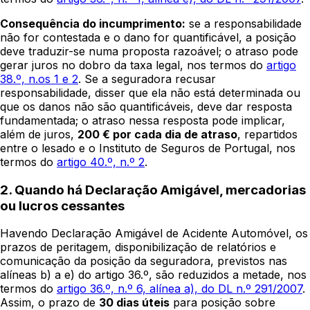
Consequência do incumprimento:
se a responsabilidade
não for contestada e o dano for quantificável, a posição
deve traduzir-se numa proposta razoável; o atraso pode
gerar juros no dobro da taxa legal, nos termos do
artigo
38.º, n.os 1 e 2
. Se a seguradora recusar
responsabilidade, disser que ela não está determinada ou
que os danos não são quantificáveis, deve dar resposta
fundamentada; o atraso nessa resposta pode implicar,
além de juros,
200 € por cada dia de atraso
, repartidos
entre o lesado e o Instituto de Seguros de Portugal, nos
termos do
artigo 40.º, n.º 2
.
2. Quando há Declaração Amigável, mercadorias
ou lucros cessantes
Havendo Declaração Amigável de Acidente Automóvel, os
prazos de peritagem, disponibilização de relatórios e
comunicação da posição da seguradora, previstos nas
alíneas b) a e) do artigo 36.º, são reduzidos a metade, nos
termos do
artigo 36.º, n.º 6, alínea a), do DL n.º 291/2007
.
Assim, o prazo de
30 dias úteis
para posição sobre