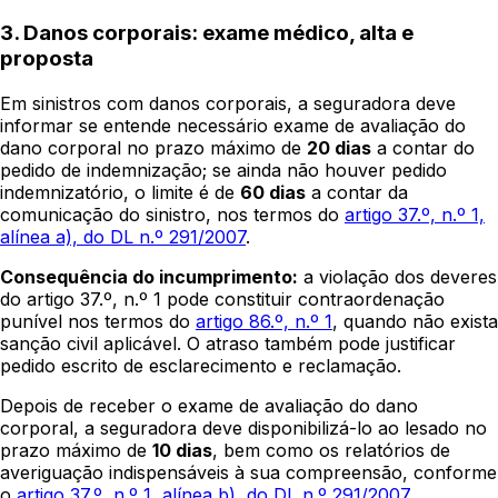
3. Danos corporais: exame médico, alta e
proposta
Em sinistros com danos corporais, a seguradora deve
informar se entende necessário exame de avaliação do
dano corporal no prazo máximo de
20 dias
a contar do
pedido de indemnização; se ainda não houver pedido
indemnizatório, o limite é de
60 dias
a contar da
comunicação do sinistro, nos termos do
artigo 37.º, n.º 1,
alínea a), do DL n.º 291/2007
.
Consequência do incumprimento:
a violação dos deveres
do artigo 37.º, n.º 1 pode constituir contraordenação
punível nos termos do
artigo 86.º, n.º 1
, quando não exista
sanção civil aplicável. O atraso também pode justificar
pedido escrito de esclarecimento e reclamação.
Depois de receber o exame de avaliação do dano
corporal, a seguradora deve disponibilizá-lo ao lesado no
prazo máximo de
10 dias
, bem como os relatórios de
averiguação indispensáveis à sua compreensão, conforme
o
artigo 37.º, n.º 1, alínea b), do DL n.º 291/2007
.