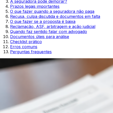
A seguradora pode demorar?
Prazos legais importantes
O que fazer quando a seguradora não paga
Recusa, culpa discutida e documentos em falta
O que fazer se a proposta é baixa
Reclamação, ASF, arbitragem e ação judicial
Quando faz sentido falar com advogado
Documentos úteis para análise
Checklist prático
Erros comuns
Perguntas frequentes